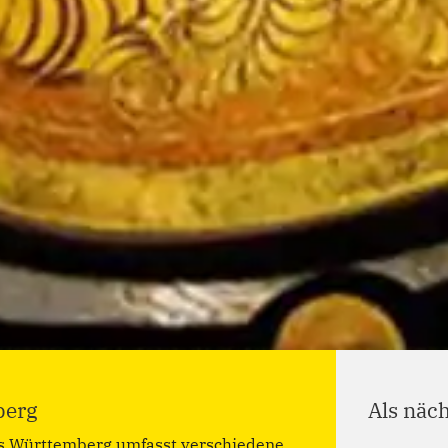
berg
Als näc
 Hauses Württemberg 200 jähriges