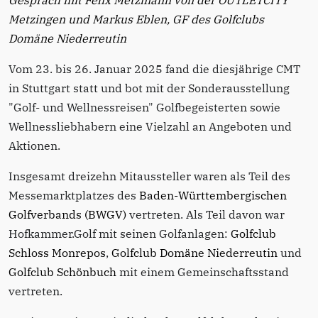
Gespräch mit Felix Metzmann von der OUTLETCITY
Metzingen und Markus Eblen, GF des Golfclubs
Domäne Niederreutin
Vom 23. bis 26. Januar 2025 fand die diesjährige CMT
in Stuttgart statt und bot mit der Sonderausstellung
"Golf- und Wellnessreisen" Golfbegeisterten sowie
Wellnessliebhabern eine Vielzahl an Angeboten und
Aktionen.
Insgesamt dreizehn Mitaussteller waren als Teil des
Messemarktplatzes des
Baden-Württembergischen
Golfverbands (BWGV)
vertreten. Als Teil davon war
Hofkammer.Golf mit seinen Golfanlagen:
Golfclub
Schloss Monrepos
,
Golfclub Domäne Niederreutin
und
Golfclub Schönbuch
mit einem Gemeinschaftsstand
vertreten.