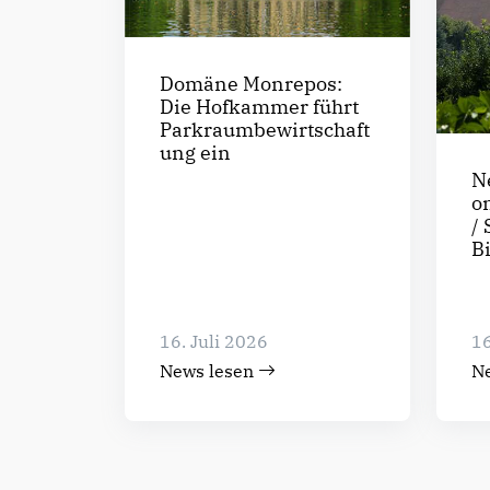
Domäne Monrepos:
Die Hofkammer führt
Parkraumbewirtschaft
ung ein
N
o
/ 
B
16. Juli 2026
16
News lesen
N