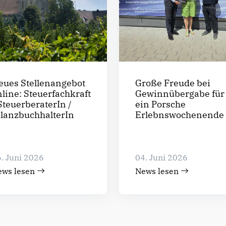
eues Stellenangebot
Große Freude bei
nline: Steuerfachkraft
Gewinnübergabe für
SteuerberaterIn /
ein Porsche
ilanzbuchhalterIn
Erlebnswochenende
. Juni 2026
04. Juni 2026
ews lesen
News lesen