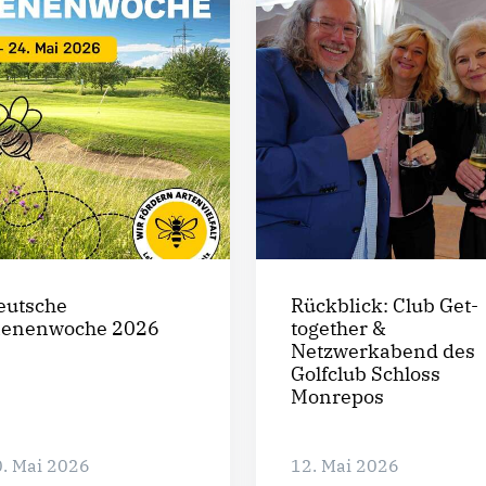
eutsche
Rückblick: Club Get-
ienenwoche 2026
together &
Netzwerkabend des
Golfclub Schloss
Monrepos
. Mai 2026
12. Mai 2026