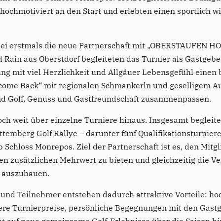
 hochmotiviert an den Start und erlebten einen sportlich 
bei erstmals die neue Partnerschaft mit „OBERSTAUFEN HO
d Rain aus Oberstdorf begleiteten das Turnier als Gastgebe
ung mit viel Herzlichkeit und Allgäuer Lebensgefühl eine
me Back“ mit regionalen Schmankerln und geselligem Au
end Golf, Genuss und Gastfreundschaft zusammenpassen.
ch weit über einzelne Turniere hinaus. Insgesamt begleite
temberg Golf Rallye – darunter fünf Qualifikationsturniere
 Schloss Monrepos. Ziel der Partnerschaft ist es, den Mitg
n zusätzlichen Mehrwert zu bieten und gleichzeitig die V
s auszubauen.
und Teilnehmer entstehen dadurch attraktive Vorteile: ho
ere Turnierpreise, persönliche Begegnungen mit den Gast