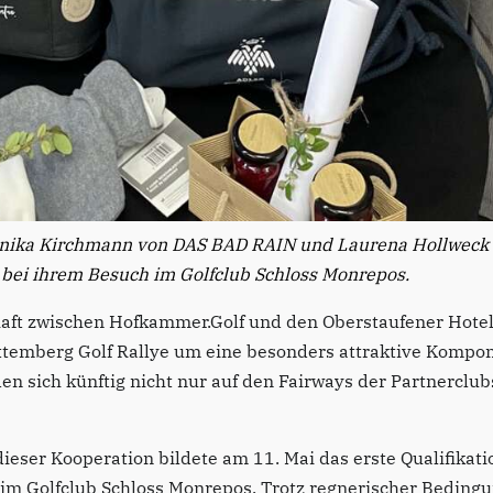
ronika Kirchmann von DAS BAD RAIN und Laurena Hollwec
bei ihrem Besuch im Golfclub Schloss Monrepos.
aft zwischen Hofkammer.Golf und den Oberstaufener Hotel
temberg Golf Rallye um eine besonders attraktive Kompon
en sich künftig nicht nur auf den Fairways der Partnerclu
eser Kooperation bildete am 11. Mai das erste Qualifikatio
im Golfclub Schloss Monrepos. Trotz regnerischer Beding