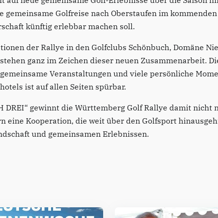
t auf neue gemeinsame Golf-Erlebnisse über die Saison hin
ne gemeinsame Golfreise nach Oberstaufen im kommenden J
rschaft künftig erlebbar machen soll.
ionen der Rallye in den Golfclubs Schönbuch, Domäne Nie
stehen ganz im Zeichen dieser neuen Zusammenarbeit. Die
 gemeinsame Veranstaltungen und viele persönliche Mome
otels ist auf allen Seiten spürbar.
REI“ gewinnt die Württemberg Golf Rallye damit nicht n
n eine Kooperation, die weit über den Golfsport hinausgeht
ndschaft und gemeinsamen Erlebnissen.