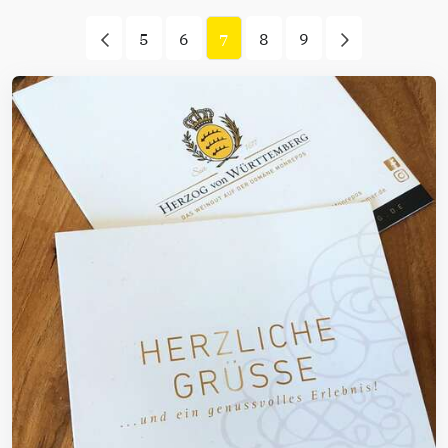
5
6
8
9
7