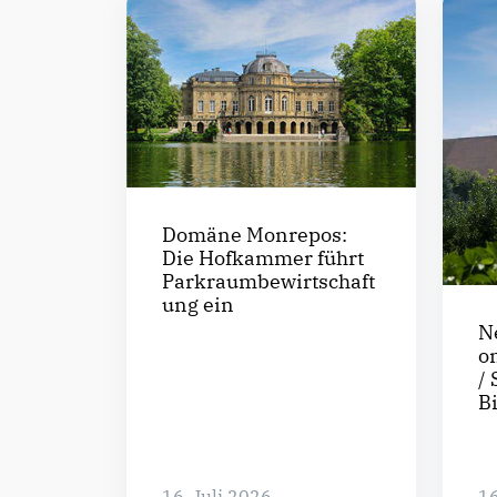
Domäne Monrepos:
Die Hofkammer führt
Parkraumbewirtschaft
ung ein
N
o
/ 
B
16. Juli 2026
16