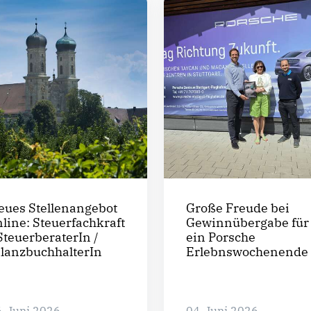
eues Stellenangebot
Große Freude bei
nline: Steuerfachkraft
Gewinnübergabe für
SteuerberaterIn /
ein Porsche
ilanzbuchhalterIn
Erlebnswochenende
. Juni 2026
04. Juni 2026