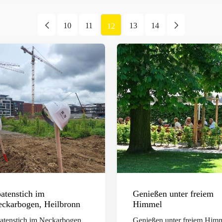
10
11
13
14
12
atenstich im
Genießen unter freiem
ckarbogen, Heilbronn
Himmel
atenstich im Neckarbogen,
Genießen unter freiem Him