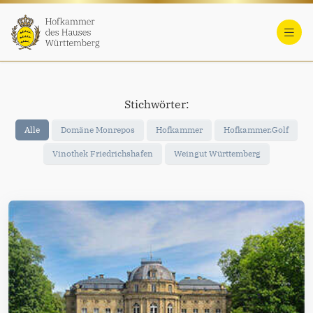
Stichwörter:
Alle
Domäne Monrepos
Hofkammer
Hofkammer.Golf
Vinothek Friedrichshafen
Weingut Württemberg