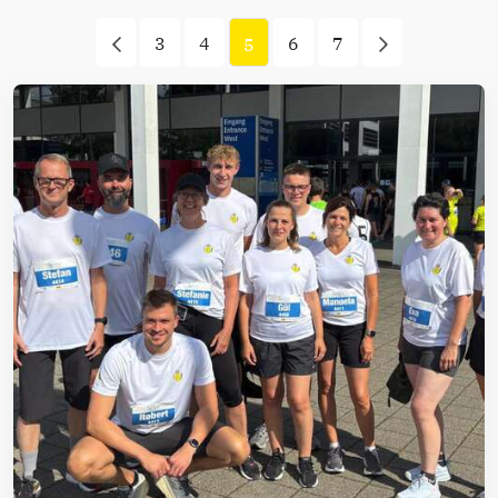
3
4
6
7
5