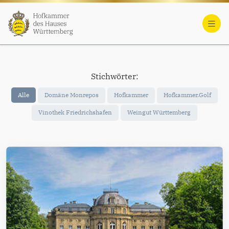
Stichwörter:
Alle
Domäne Monrepos
Hofkammer
Hofkammer.Golf
Vinothek Friedrichshafen
Weingut Württemberg